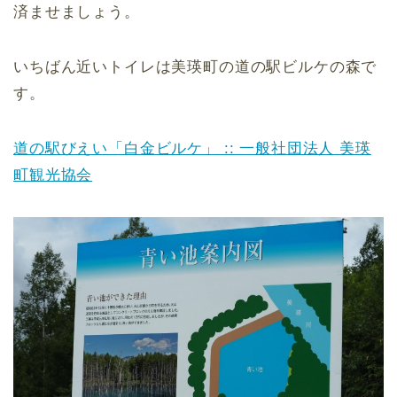
済ませましょう。
いちばん近いトイレは美瑛町の道の駅ビルケの森で
す。
道の駅びえい「白金ビルケ」 :: 一般社団法人 美瑛
町観光協会