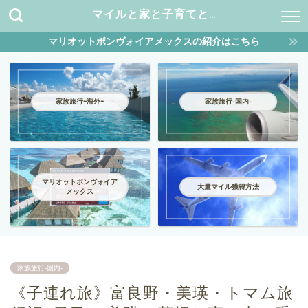
マイルと家と子育てと…
マリオットボンヴォイアメックスの紹介はこちら
家族旅行ｰ海外ｰ
家族旅行-国内-
マリオットボンヴォイア
大量マイル獲得方法
メックス
家族旅行-国内-
《子連れ旅》富良野・美瑛・トマム旅