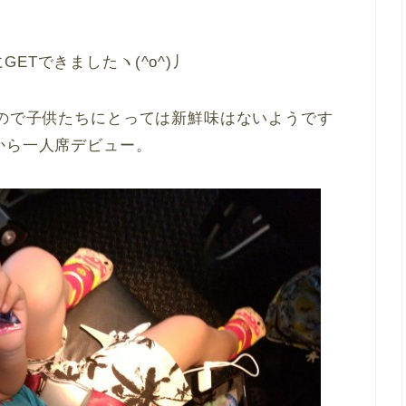
ETできましたヽ(^o^)丿
なので子供たちにとっては新鮮味はないようです
から一人席デビュー。