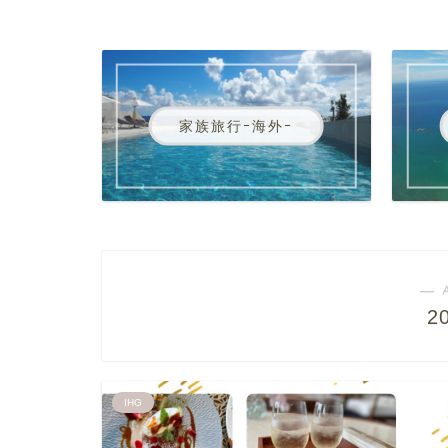
家族旅行ｰ海外ｰ
― 
2
IHG