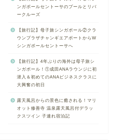
ンガポールセントーサのプールとリバ
ークルーズ
【旅行記】母子旅シンガポール②クラ
ウンプラザチャンギエアポートからW
シンガポールセントーサへ
【旅行記】4年ぶりの海外は母子旅シ
ンガポール！①成田ANAラウンジに初
潜入＆初めてのANAビジネスクラスに
大興奮の初日
露天風呂からの景色に癒される！マリ
オット修善寺 温泉露天風呂付デラッ
クスツイン 子連れ宿泊記