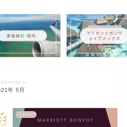
マリオットボンヴ
家族旅行-国内-
ォイアメックス
ARCHIVES ―
021年 5月
マリオット