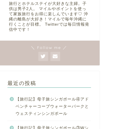
旅行とホテルステイが大好きな主婦。子
供は男子2人。 マイルやポイントを使っ
て家族旅行をお得に楽しんでいます♡ 沖
縄の離島が大好き！マイルで毎年沖縄に
行くことが目標。 Twitterでは毎日情報発
信中です！
＼ Follow me ／
最近の投稿
【旅行記】母子旅シンガポール④アド
ベンチャーコーブウォーターパークと
ウェスティンシンガポール
【旅行記】母子旅シンガポール③Wシ