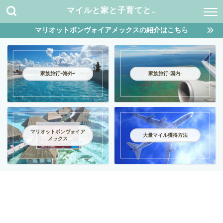
マイルと家と子育てと…
マリオットボンヴォイアメックスの紹介はこちら
家族旅行ｰ海外ｰ
家族旅行-国内-
マリオットボンヴォイア
大量マイル獲得方法
メックス