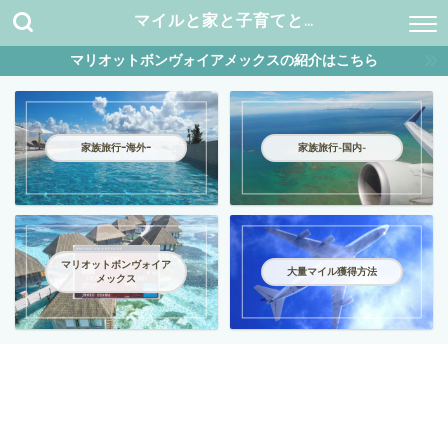
マイルと家と子育てと…
マリオットボンヴォイアメックスの紹介はこちら
家族旅行ｰ海外ｰ
家族旅行-国内-
マリオットボンヴォイア
大量マイル獲得方法
メックス