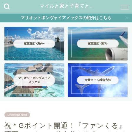
マイルと家と子育てと…
マリオットボンヴォイアメックスの紹介はこちら
家族旅行ｰ海外ｰ
家族旅行-国内-
マリオットボンヴォイア
大量マイル獲得方法
メックス
Uncategorized
祝＊Gポイント開通！『ファンくる』