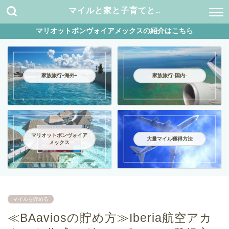
マイルと家と子育てと…
マリオットボンヴォイアメックスの紹介はこちら
家族旅行ｰ海外ｰ
家族旅行-国内-
マリオットボンヴォイア
大量マイル獲得方法
メックス
マイルを貯める
≪BAaviosの貯め方≫Iberia航空アカ