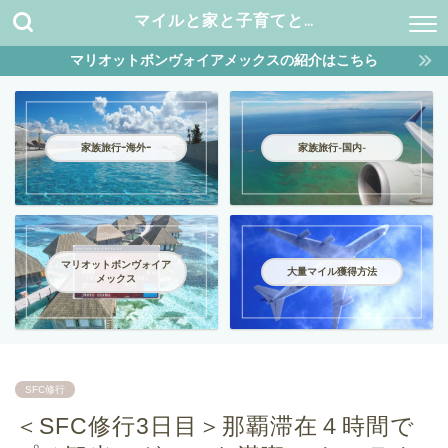
マイルと家と子育てと…
マリオットボンヴォイアメックスの紹介はこちら
家族旅行ｰ海外ｰ
家族旅行-国内-
マリオットボンヴォイア
大量マイル獲得方法
メックス
SFC修行
＜SFC修行3日目＞那覇滞在４時間で