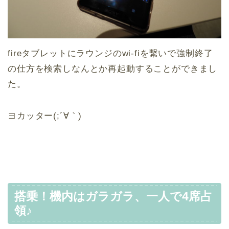
fireタブレットにラウンジのwi-fiを繋いで強制終了
の仕方を検索しなんとか再起動することができまし
た。
ヨカッター(;´∀｀)
搭乗！機内はガラガラ、一人で4席占
領♪