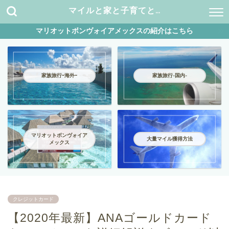
マイルと家と子育てと…
マリオットボンヴォイアメックスの紹介はこちら
家族旅行ｰ海外ｰ
家族旅行-国内-
マリオットボンヴォイア
大量マイル獲得方法
メックス
クレジットカード
【2020年最新】ANAゴールドカード