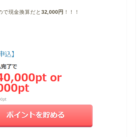
円
！！！
すので現金換算だと
32,000