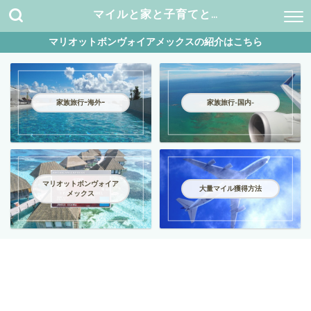
マイルと家と子育てと…
マリオットボンヴォイアメックスの紹介はこちら
家族旅行ｰ海外ｰ
家族旅行-国内-
マリオットボンヴォイア
大量マイル獲得方法
メックス