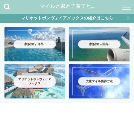
マイルと家と子育てと…
マリオットボンヴォイアメックスの紹介はこちら
家族旅行ｰ海外ｰ
家族旅行-国内-
マリオットボンヴォイア
大量マイル獲得方法
メックス