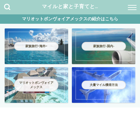
マイルと家と子育てと…
マリオットボンヴォイアメックスの紹介はこちら
家族旅行ｰ海外ｰ
家族旅行-国内-
マリオットボンヴォイア
大量マイル獲得方法
メックス