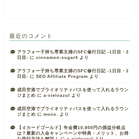
最近のコメント
アラフォー子持ち専業主婦のSFC修行日記 -1日目・2
日目-
に
cinnamon-sugar4
より
アラフォー子持ち専業主婦のSFC修行日記 -1日目・2
日目-
に
SEO Affiliate Program
より
成田空港でプライオリティパスを使って入れるラウン
ジまとめ
に
a-cieloazul
より
成田空港でプライオリティパスを使って入れるラウン
ジまとめ
に
moco.
より
【ｄカードゴールド】年会費10,800円の損益分岐点
は？最新の入会キャンペーンや特典・メリット、お得
な発行方法も解説！
に
a-cieloazul
より