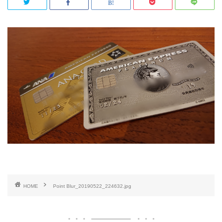
HOME
Point Blur_20190522_224632.jpg