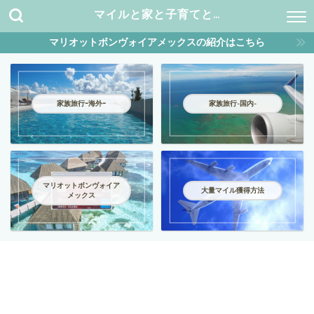
マイルと家と子育てと…
マリオットボンヴォイアメックスの紹介はこちら
家族旅行ｰ海外ｰ
家族旅行-国内-
マリオットボンヴォイア
大量マイル獲得方法
メックス