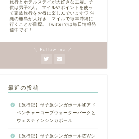
旅行とホテルステイが大好きな主婦。子
供は男子2人。 マイルやポイントを使っ
て家族旅行をお得に楽しんでいます♡ 沖
縄の離島が大好き！マイルで毎年沖縄に
行くことが目標。 Twitterでは毎日情報発
信中です！
＼ Follow me ／
最近の投稿
【旅行記】母子旅シンガポール④アド
ベンチャーコーブウォーターパークと
ウェスティンシンガポール
【旅行記】母子旅シンガポール③Wシ