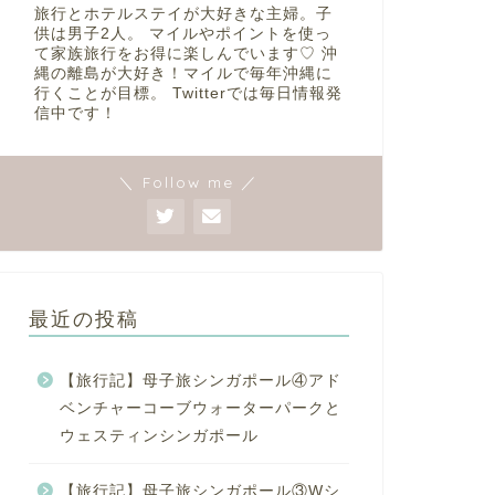
旅行とホテルステイが大好きな主婦。子
供は男子2人。 マイルやポイントを使っ
て家族旅行をお得に楽しんでいます♡ 沖
縄の離島が大好き！マイルで毎年沖縄に
行くことが目標。 Twitterでは毎日情報発
信中です！
＼ Follow me ／
最近の投稿
【旅行記】母子旅シンガポール④アド
ベンチャーコーブウォーターパークと
ウェスティンシンガポール
【旅行記】母子旅シンガポール③Wシ