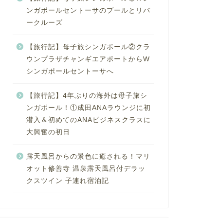
ンガポールセントーサのプールとリバ
ークルーズ
【旅行記】母子旅シンガポール②クラ
ウンプラザチャンギエアポートからW
シンガポールセントーサへ
【旅行記】4年ぶりの海外は母子旅シ
ンガポール！①成田ANAラウンジに初
潜入＆初めてのANAビジネスクラスに
大興奮の初日
露天風呂からの景色に癒される！マリ
オット修善寺 温泉露天風呂付デラッ
クスツイン 子連れ宿泊記