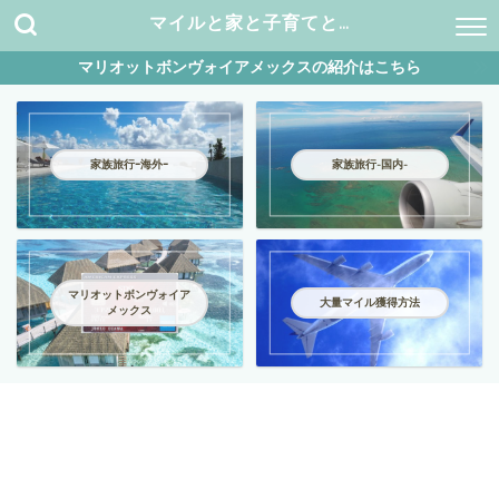
マイルと家と子育てと…
マリオットボンヴォイアメックスの紹介はこちら
家族旅行ｰ海外ｰ
家族旅行-国内-
マリオットボンヴォイア
大量マイル獲得方法
メックス