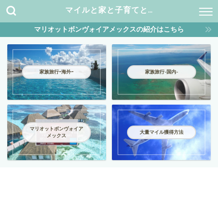
マイルと家と子育てと…
マリオットボンヴォイアメックスの紹介はこちら
家族旅行ｰ海外ｰ
家族旅行-国内-
マリオットボンヴォイア
大量マイル獲得方法
メックス