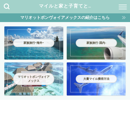
マイルと家と子育てと…
マリオットボンヴォイアメックスの紹介はこちら
家族旅行ｰ海外ｰ
家族旅行-国内-
マリオットボンヴォイア
大量マイル獲得方法
メックス