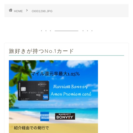
HOME
OI001298.JPG
旅好きが持つNo.1カード