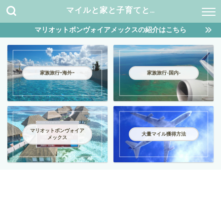
マイルと家と子育てと…
マリオットボンヴォイアメックスの紹介はこちら
家族旅行ｰ海外ｰ
家族旅行-国内-
マリオットボンヴォイア
大量マイル獲得方法
メックス