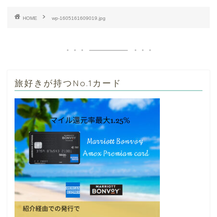
HOME
wp-1605161609019.jpg
旅好きが持つNo.1カード