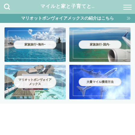
マイルと家と子育てと…
マリオットボンヴォイアメックスの紹介はこちら
家族旅行ｰ海外ｰ
家族旅行-国内-
マリオットボンヴォイア
大量マイル獲得方法
メックス