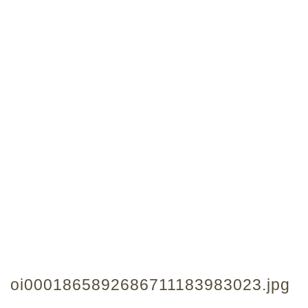
oi0001865892686711183983023.jpg