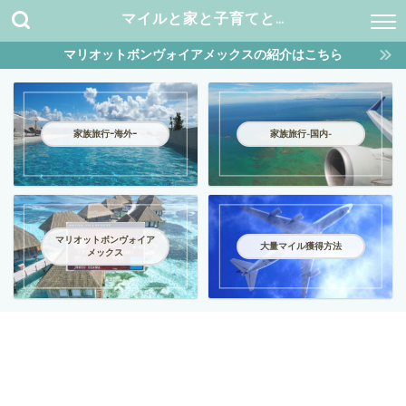
マイルと家と子育てと…
マリオットボンヴォイアメックスの紹介はこちら
家族旅行ｰ海外ｰ
家族旅行-国内-
マリオットボンヴォイア
大量マイル獲得方法
メックス