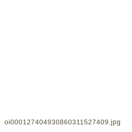
oi000127404930860311527409.jpg