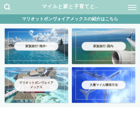
マイルと家と子育てと…
マリオットボンヴォイアメックスの紹介はこちら
家族旅行ｰ海外ｰ
家族旅行-国内-
マリオットボンヴォイア
大量マイル獲得方法
メックス