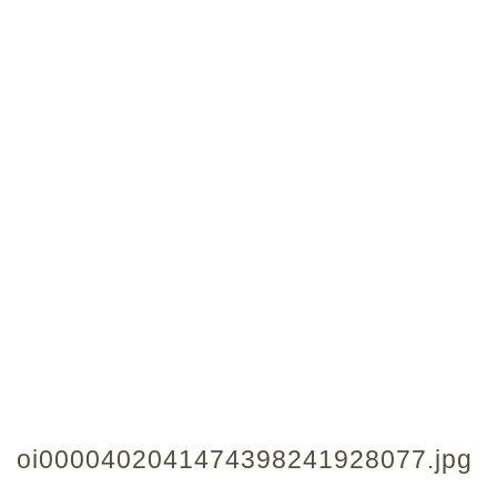
oi0000402041474398241928077.jpg