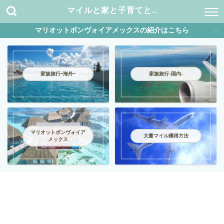
マイルと家と子育てと…
マリオットボンヴォイアメックスの紹介はこちら
家族旅行ｰ海外ｰ
家族旅行-国内-
マリオットボンヴォイア
大量マイル獲得方法
メックス