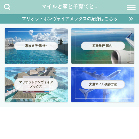
マイルと家と子育てと…
マリオットボンヴォイアメックスの紹介はこちら
家族旅行ｰ海外ｰ
家族旅行-国内-
マリオットボンヴォイア
大量マイル獲得方法
メックス