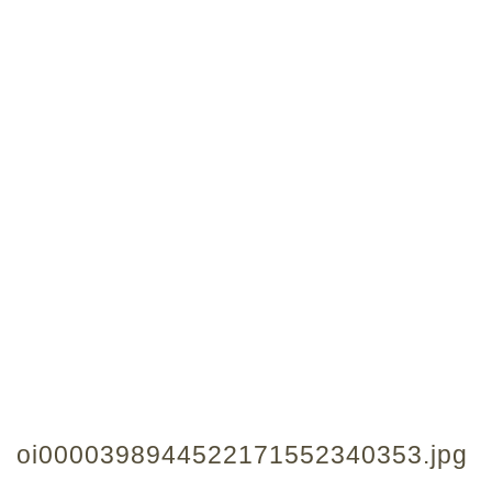
oi0000398944522171552340353.jpg