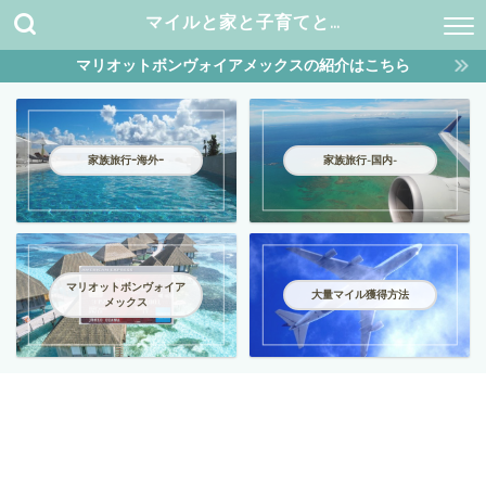
マイルと家と子育てと…
マリオットボンヴォイアメックスの紹介はこちら
家族旅行ｰ海外ｰ
家族旅行-国内-
マリオットボンヴォイア
大量マイル獲得方法
メックス