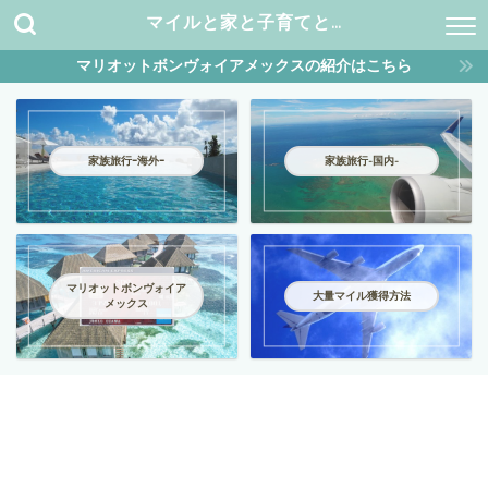
マイルと家と子育てと…
マリオットボンヴォイアメックスの紹介はこちら
家族旅行ｰ海外ｰ
家族旅行-国内-
マリオットボンヴォイア
大量マイル獲得方法
メックス