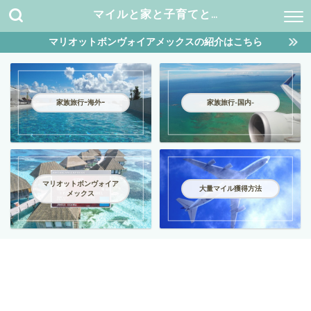
マイルと家と子育てと…
マリオットボンヴォイアメックスの紹介はこちら
家族旅行ｰ海外ｰ
家族旅行-国内-
マリオットボンヴォイア
大量マイル獲得方法
メックス