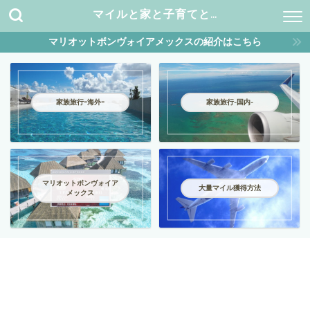
マイルと家と子育てと…
マリオットボンヴォイアメックスの紹介はこちら
家族旅行ｰ海外ｰ
家族旅行-国内-
マリオットボンヴォイア
大量マイル獲得方法
メックス