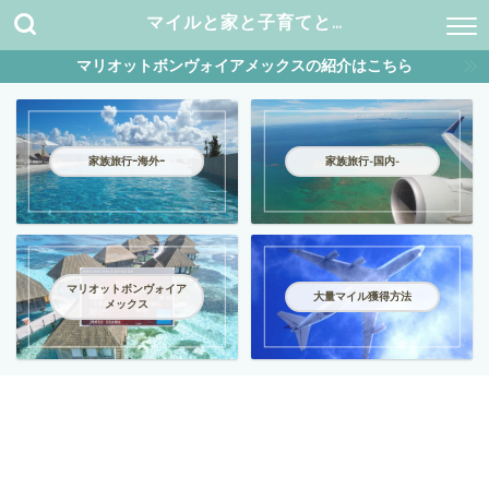
マイルと家と子育てと…
マリオットボンヴォイアメックスの紹介はこちら
家族旅行ｰ海外ｰ
家族旅行-国内-
マリオットボンヴォイア
大量マイル獲得方法
メックス