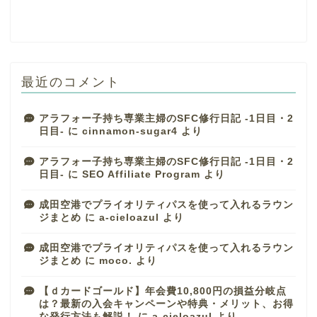
最近のコメント
アラフォー子持ち専業主婦のSFC修行日記 -1日目・2
日目-
に
cinnamon-sugar4
より
アラフォー子持ち専業主婦のSFC修行日記 -1日目・2
日目-
に
SEO Affiliate Program
より
成田空港でプライオリティパスを使って入れるラウン
ジまとめ
に
a-cieloazul
より
成田空港でプライオリティパスを使って入れるラウン
ジまとめ
に
moco.
より
【ｄカードゴールド】年会費10,800円の損益分岐点
は？最新の入会キャンペーンや特典・メリット、お得
な発行方法も解説！
に
a-cieloazul
より