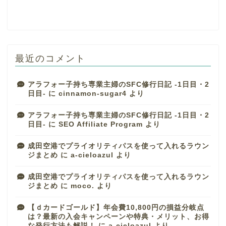
最近のコメント
アラフォー子持ち専業主婦のSFC修行日記 -1日目・2
日目-
に
cinnamon-sugar4
より
アラフォー子持ち専業主婦のSFC修行日記 -1日目・2
日目-
に
SEO Affiliate Program
より
成田空港でプライオリティパスを使って入れるラウン
ジまとめ
に
a-cieloazul
より
成田空港でプライオリティパスを使って入れるラウン
ジまとめ
に
moco.
より
【ｄカードゴールド】年会費10,800円の損益分岐点
は？最新の入会キャンペーンや特典・メリット、お得
な発行方法も解説！
に
a-cieloazul
より