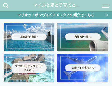
マイルと家と子育てと…
マリオットボンヴォイアメックスの紹介はこちら
家族旅行ｰ海外ｰ
家族旅行-国内-
マリオットボンヴォイア
大量マイル獲得方法
メックス